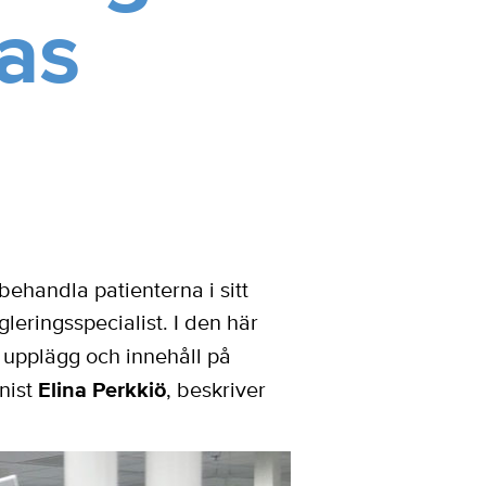
ras
ehandla patienterna i sitt
eringsspecialist. I den här
s upplägg och innehåll på
nist
Elina Perkkiö
, beskriver