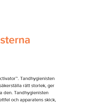
sterna
Activator™. Tandhygienisten
kerställa rätt storlek, ger
da den. Tandhygienisten
ttfel och apparatens skick,