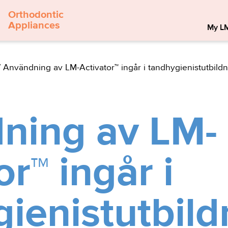
Orthodontic
Appliances
My LM
/
Användning av LM-Activator™ ingår i tandhygienistutbild
ning av LM-
or™ ingår i
ienistutbil