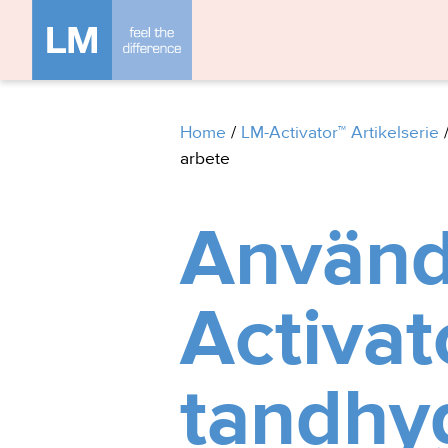
Home
/
LM-Activator™ Artikelserie
arbete
Använd
Activat
tandhyg