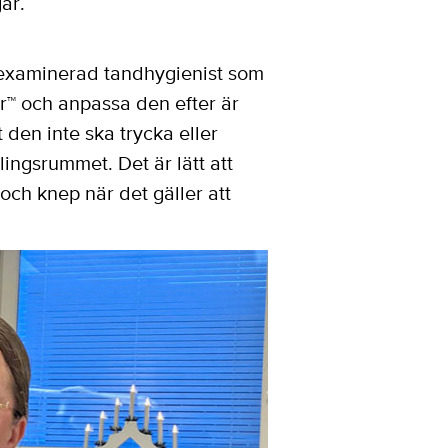
ar.
yexaminerad tandhygienist som
or™ och anpassa den efter är
t den inte ska trycka eller
ingsrummet. Det är lätt att
och knep när det gäller att