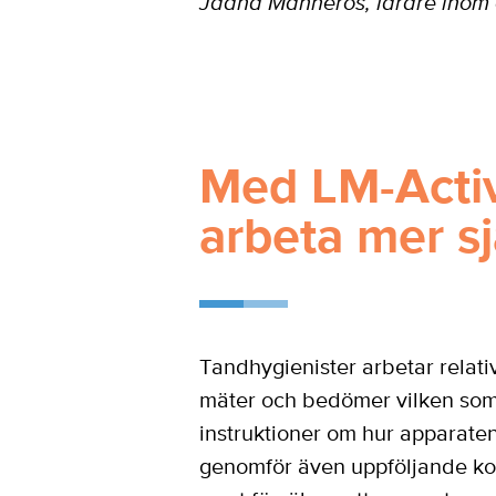
Jaana Manneros, lärare inom o
Med LM-Activ
arbeta mer sj
Tandhygienister arbetar relati
mäter och bedömer vilken som ä
instruktioner om hur apparate
genomför även uppföljande kont