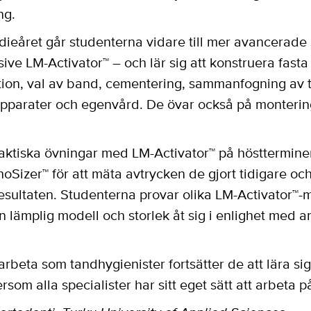
ng.
dieåret går studenterna vidare till mer avancerade 
ive LM-Activator™ – och lär sig att konstruera fasta
tion, val av band, cementering, sammanfogning av t
a apparater och egenvård. De övar också på monterin
aktiska övningar med LM-Activator™ på höstterminen
izer™ för att mäta avtrycken de gjort tidigare och 
sultaten. Studenterna provar olika LM-Activator™-m
 lämplig modell och storlek åt sig i enlighet med 
rbeta som tandhygienister fortsätter de att lära si
rsom alla specialister har sitt eget sätt att arbeta p