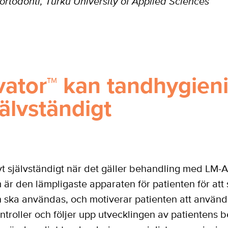
rtodonti, Turku University of Applied Sciences
ator™ kan tandhygieni
älvständigt
vt självständigt när det gäller behandling med LM-
r den lämpligaste apparaten för patienten för att sä
n ska användas, och motiverar patienten att använ
roller och följer upp utvecklingen av patientens be