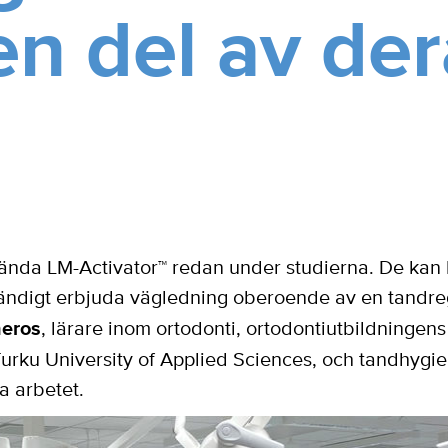
en del av de
vända LM-Activator™ redan under studierna. De kan b
ändigt erbjuda vägledning oberoende av en tandregl
eros
, lärare inom ortodonti, ortodontiutbildningen
rku University of Applied Sciences, och tandhygie
a arbetet.