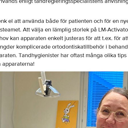
nvänds enligt tandregleringsspecialistens anvisning
nk el att använda både för patienten och för en n
dsteamet. Att välja en lämplig storlek på LM-Activat
hov kan apparaten enkelt justeras för att t.ex. för at
ngder komplicerade ortodontiskatillbehör i behandl
araten. Tandhygienister har oftast många olika tips 
a apparaterna!