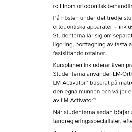
roll inom ortodontisk behandli
På hösten under det tredje stu
ortodontiska apparater – inklus
Studenterna lär sig om separa
ligering, borttagning av fast
fastsittande retainer.
Kursplanen inkluderar även pr
Studenterna använder LM-OrthoS
LM-Activator™ baserat på mätre
den egna munnen och väljer en
av LM-Activator™.
När studenterna sedan börjar a
tandregleringsspecialister, efte