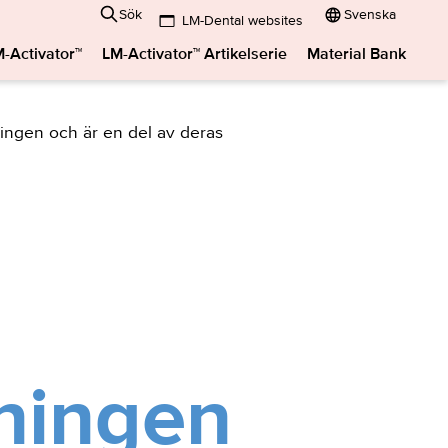
Sök
Svenska
LM-Dental websites
Submenu:
-Activator™
LM-Activator™ Artikelserie
Material Bank
LM-
Dental
websites
ningen och är en del av deras
dningen